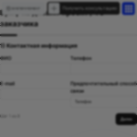
Получить консультацию
Бриф на дизайн-проект / ТЗ
заказчика
1) Контактная информация
ФИО
Телефон
E-mail
Предпочтительный способ
связи
Шаг 1 из 8
Далее
контакты
документы
Публичная оферта
8 (922) 227-16-33